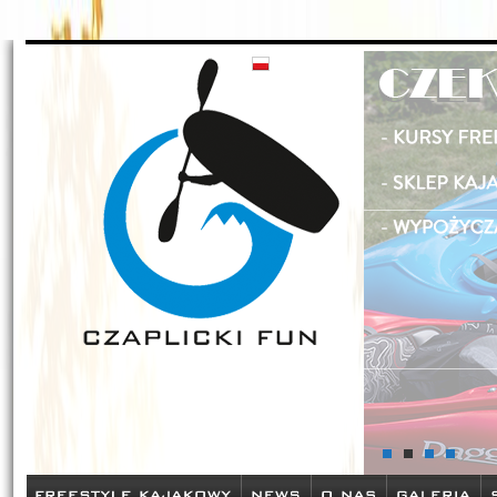
Czaplickifun - zamów sprzęt kajakowy w naszym sklepie oraz pozn
szkolenia
Ucz się w Afryce z Zosią i Tomkiem